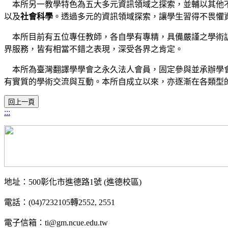
本所另一教學特色為五大多元資訊領域之探索，並輔以其他不
以及
社會科學
。透過多元的資訊領域探索，讓學生習得不畏懼
本所目前有五位專任教師，各自學有專精，具備嚴謹之學術訓
界服務，皆有相當不錯之表現，深受各界之肯定。
本所為臺灣翻譯學學會之永久法人會員，固定參與並承辦學會
有實質的學術交流與互動。本所自成立以來，亦逐漸在各類型
:::
地址：500彰化市進德路1號 (進德校區)
電話：(04)7232105轉2552, 2551
電子信箱：ti@gm.ncue.edu.tw