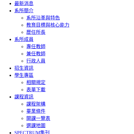
Toggle
最新消息
navigation
系所簡介
系所沿革與特色
教育目標與核心能力
歷任所長
系所成員
專任教師
兼任教師
行政人員
招生資訊
學生專區
相關規定
表單下載
課程資訊
課程架構
畢業條件
開課一覽表
選課地圖
SPECTRUM集刊