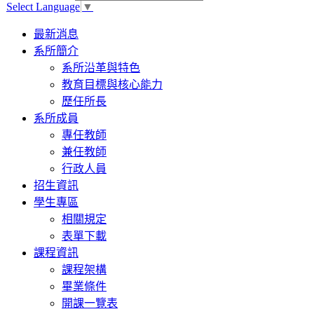
Select Language
▼
Toggle
最新消息
navigation
系所簡介
系所沿革與特色
教育目標與核心能力
歷任所長
系所成員
專任教師
兼任教師
行政人員
招生資訊
學生專區
相關規定
表單下載
課程資訊
課程架構
畢業條件
開課一覽表