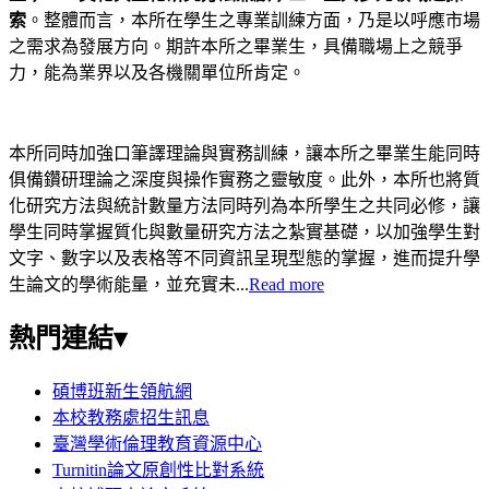
索
。整體而言，本所在學生之專業訓練方面，乃是以呼應市場
之需求為發展方向。期許本所之畢業生，具備職場上之競爭
力，能為業界以及各機關單位所肯定。
本所同時加強口筆譯理論與實務訓練，讓本所之畢業生能同時
俱備鑽研理論之深度與操作實務之靈敏度。此外，本所也將質
化研究方法與統計數量方法同時列為本所學生之共同必修，讓
學生同時掌握質化與數量研究方法之紮實基礎，以加強學生對
文字、數字以及表格等不同資訊呈現型態的掌握，進而提升學
生論文的學術能量，並充實未...
Read more
熱門連結▾
碩博班新生領航網
本校教務處招生訊息
臺灣學術倫理教育資源中心
Turnitin論文原創性比對系統