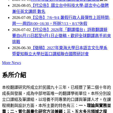
2026-08-05
【代公告】國立台中科技大學-語言中心徵聘
兼任英文講師 數名
2026-07-09
【公告】7/6~9/4 暑假行政人員彈性上班時間:
周一~周四8:00~16:30，所辦7/13、8/17休假
2026-07-02
【代公告】2026年「翻譯擂台」詩歌翻譯競
賽自6月15日起至9月1日止徵稿，歡迎全球翻譯高手前來
挑戰
2026-06-30
【徵稿】2027年東海大學日本語言文化學系
暨愛知縣立大學社區口譯組聯合國際研討會
More News
系所介紹
本校翻譯研究所成立於民國九十三年，已經歷了第二個十年的
成長與發展，成為中部地區唯一的翻譯學術單位。本所分別設
立口譯組及筆譯組，以培養不同專業的口譯與筆譯人才。在課
程規劃與設計方面，本所主要的特色有三：
一、理論與實務並
重；二、質化與量化研究方法兼顧；三、五大多元領域之探