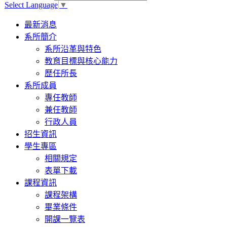
Select Language
▼
Toggle
最新消息
navigation
系所簡介
系所沿革與特色
教育目標與核心能力
歷任所長
系所成員
專任教師
兼任教師
行政人員
招生資訊
學生專區
相關規定
表單下載
課程資訊
課程架構
畢業條件
開課一覽表