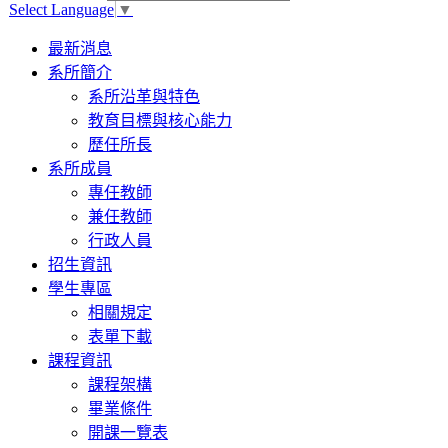
Select Language
▼
Toggle
最新消息
navigation
系所簡介
系所沿革與特色
教育目標與核心能力
歷任所長
系所成員
專任教師
兼任教師
行政人員
招生資訊
學生專區
相關規定
表單下載
課程資訊
課程架構
畢業條件
開課一覽表