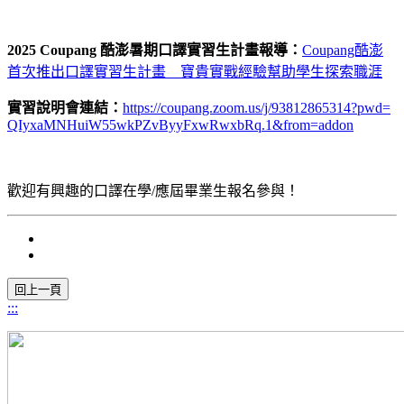
2025 Coupang 酷澎暑期口譯實習生計畫報導：
Coupang酷澎
首次推出口譯實習生計畫 寶貴實戰經驗幫助學生探索職涯
實習說明會連結：
https://coupang.zoom.us/j/
93812865314?pwd=
QIyxaMNHuiW55wkPZvByyFxwRwxbRq
.1&from=addon
歡迎有興趣的口譯在學/
應屆畢業生報名參與！
:::