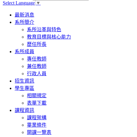
Select Language
▼
Toggle
最新消息
navigation
系所簡介
系所沿革與特色
教育目標與核心能力
歷任所長
系所成員
專任教師
兼任教師
行政人員
招生資訊
學生專區
相關規定
表單下載
課程資訊
課程架構
畢業條件
開課一覽表