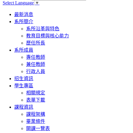
Select Language
▼
Toggle
最新消息
navigation
系所簡介
系所沿革與特色
教育目標與核心能力
歷任所長
系所成員
專任教師
兼任教師
行政人員
招生資訊
學生專區
相關規定
表單下載
課程資訊
課程架構
畢業條件
開課一覽表