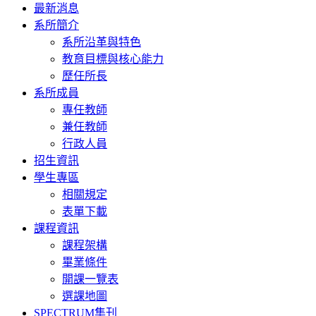
Toggle
最新消息
navigation
系所簡介
系所沿革與特色
教育目標與核心能力
歷任所長
系所成員
專任教師
兼任教師
行政人員
招生資訊
學生專區
相關規定
表單下載
課程資訊
課程架構
畢業條件
開課一覽表
選課地圖
SPECTRUM集刊