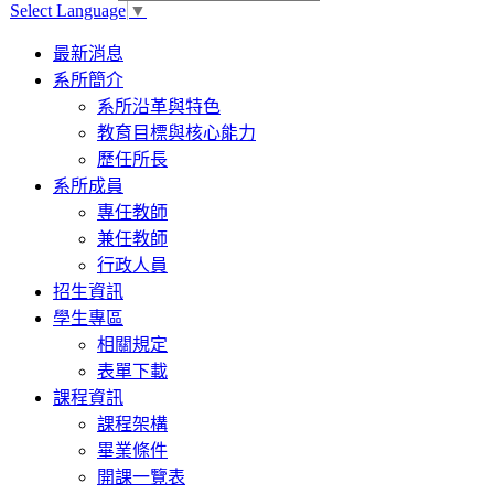
Select Language
▼
Toggle
最新消息
navigation
系所簡介
系所沿革與特色
教育目標與核心能力
歷任所長
系所成員
專任教師
兼任教師
行政人員
招生資訊
學生專區
相關規定
表單下載
課程資訊
課程架構
畢業條件
開課一覽表