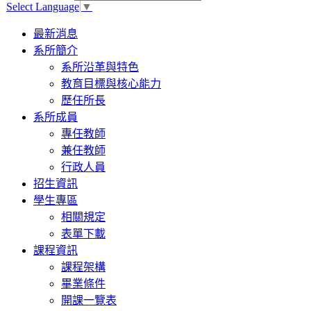
Select Language
▼
Toggle
最新消息
navigation
系所簡介
系所沿革與特色
教育目標與核心能力
歷任所長
系所成員
專任教師
兼任教師
行政人員
招生資訊
學生專區
相關規定
表單下載
課程資訊
課程架構
畢業條件
開課一覽表