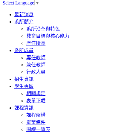
Select Language
▼
Toggle
最新消息
navigation
系所簡介
系所沿革與特色
教育目標與核心能力
歷任所長
系所成員
專任教師
兼任教師
行政人員
招生資訊
學生專區
相關規定
表單下載
課程資訊
課程架構
畢業條件
開課一覽表