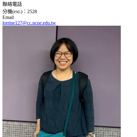
聯絡電話
分機(ext.)：2528
Email
lorrine127@cc.ncue.edu.tw