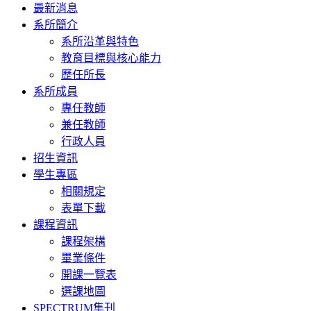
Toggle
最新消息
navigation
系所簡介
系所沿革與特色
教育目標與核心能力
歷任所長
系所成員
專任教師
兼任教師
行政人員
招生資訊
學生專區
相關規定
表單下載
課程資訊
課程架構
畢業條件
開課一覽表
選課地圖
SPECTRUM集刊