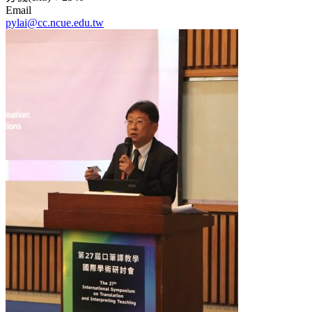
Email
pylai@cc.ncue.edu.tw