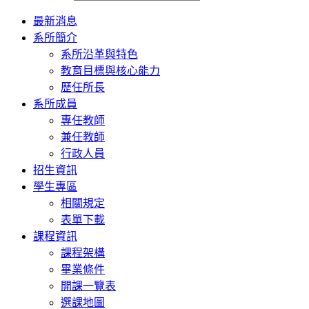
Toggle
最新消息
navigation
系所簡介
系所沿革與特色
教育目標與核心能力
歷任所長
系所成員
專任教師
兼任教師
行政人員
招生資訊
學生專區
相關規定
表單下載
課程資訊
課程架構
畢業條件
開課一覽表
選課地圖