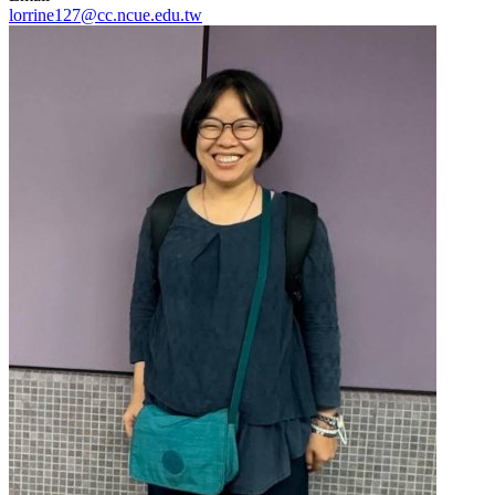
lorrine127@cc.ncue.edu.tw