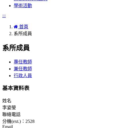
學術活動
:::
首頁
系所成員
系所成員
專任教師
兼任教師
行政人員
基本資料表
姓名
李姿瑩
聯絡電話
分機(ext.)：2528
Email