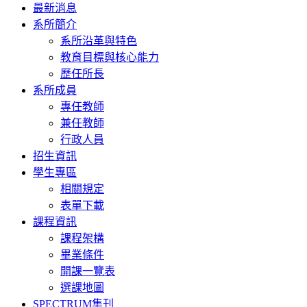
Toggle
最新消息
navigation
系所簡介
系所沿革與特色
教育目標與核心能力
歷任所長
系所成員
專任教師
兼任教師
行政人員
招生資訊
學生專區
相關規定
表單下載
課程資訊
課程架構
畢業條件
開課一覽表
選課地圖
SPECTRUM集刊