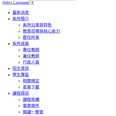
Select Language
▼
Toggle
最新消息
navigation
系所簡介
系所沿革與特色
教育目標與核心能力
歷任所長
系所成員
專任教師
兼任教師
行政人員
招生資訊
學生專區
相關規定
表單下載
課程資訊
課程架構
畢業條件
開課一覽表