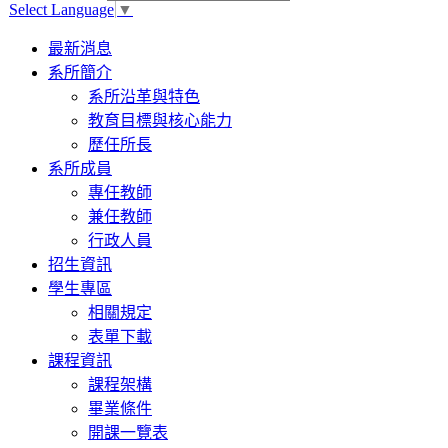
Select Language
▼
Toggle
最新消息
navigation
系所簡介
系所沿革與特色
教育目標與核心能力
歷任所長
系所成員
專任教師
兼任教師
行政人員
招生資訊
學生專區
相關規定
表單下載
課程資訊
課程架構
畢業條件
開課一覽表