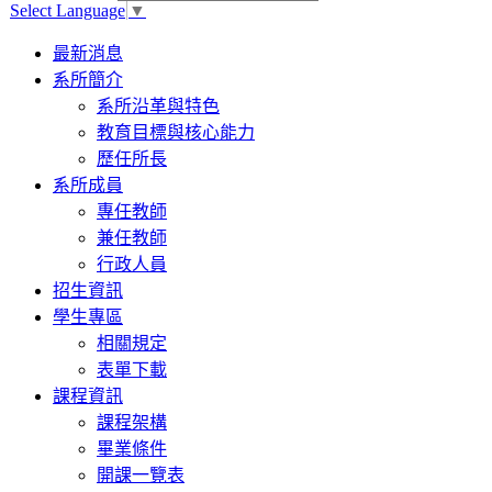
Select Language
▼
Toggle
最新消息
navigation
系所簡介
系所沿革與特色
教育目標與核心能力
歷任所長
系所成員
專任教師
兼任教師
行政人員
招生資訊
學生專區
相關規定
表單下載
課程資訊
課程架構
畢業條件
開課一覽表