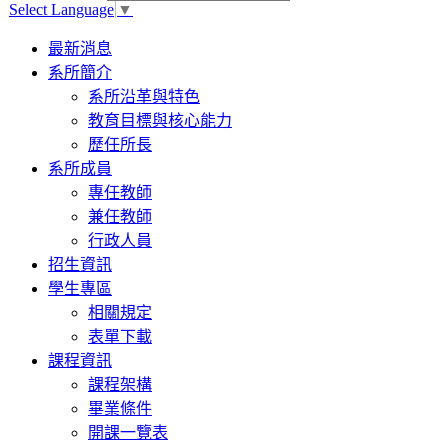
Select Language
▼
Toggle
最新消息
navigation
系所簡介
系所沿革與特色
教育目標與核心能力
歷任所長
系所成員
專任教師
兼任教師
行政人員
招生資訊
學生專區
相關規定
表單下載
課程資訊
課程架構
畢業條件
開課一覽表