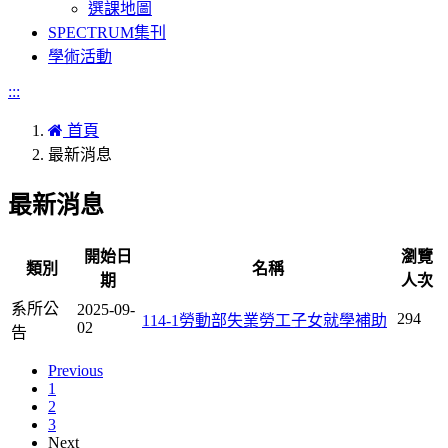
選課地圖
SPECTRUM集刊
學術活動
:::
首頁
最新消息
最新消息
開始日
瀏覽
類別
名稱
期
人次
系所公
2025-09-
294
114-1勞動部失業勞工子女就學補助
02
告
Previous
1
2
3
Next